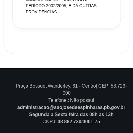
PERÍODO 2002/2005, E DÁ OUTRAS
PROVIDÊNCIAS
Praça Bossuet Wanderley, 61 - Centro| CEP: 58.723-
000
Telefone.: Não possui
administracao@saojosedeespinharas.pb.gov.br
Segunda a Sexta-feira das 08h as 13h
CNPJ:
08.882.730/0001-75