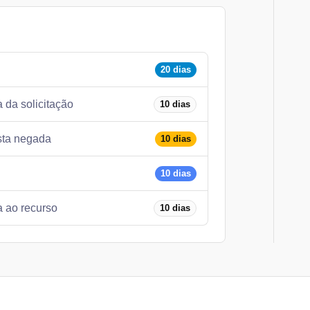
20 dias
 da solicitação
10 dias
osta negada
10 dias
10 dias
a ao recurso
10 dias